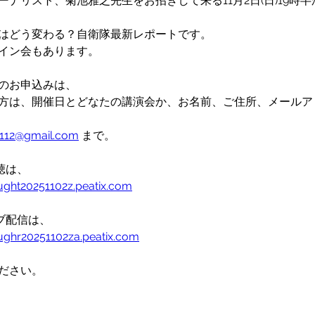
ーナリスト、菊池雅之先生をお招きして来る11月2日(日)19時
はどう変わる？自衛隊最新レポートです。
イン会もあります。
のお申込みは、
方は、開催日とどなたの講演会か、お名前、ご住所、メールア
0112@gmail.com
 まで。
聴は、
ught20251102z.peatix.com
イブ配信は、
ughr20251102za.peatix.com
ださい。