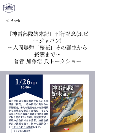
​本と珈琲。
< Back
『神雷部隊始末記』刊行記念(ホビ
ージャパン)
～人間爆弾「桜花」その誕生から
終焉まで～
著者 加藤浩 氏トークショー